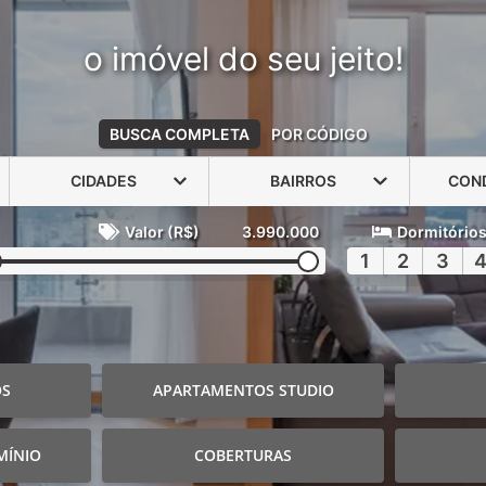
o imóvel do seu jeito!
BUSCA COMPLETA
POR CÓDIGO
CIDADES
BAIRROS
CON
Valor (R$)
3.990.000
Dormitório
1
2
3
OS
APARTAMENTOS STUDIO
MÍNIO
COBERTURAS