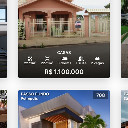
CASAS
227.1m²
227.1m²
3 dorms
1 suíte
2 vagas
R$ 1.100.000
PASSO FUNDO
P
4
708
Petrópolis
Sã