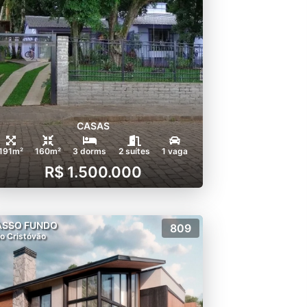
CASAS
191m²
160m²
3 dorms
2 suítes
1 vaga
R$ 1.500.000
ASSO FUNDO
809
o Cristóvão