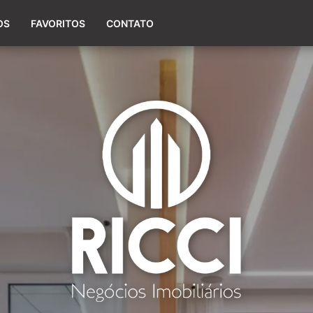
(54) 98154-0660
OS
FAVORITOS
CONTATO