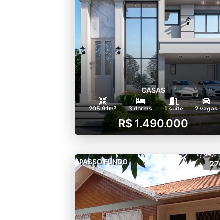
CASAS
205.91m²
3 dorms
1 suíte
2 vagas
R$ 1.490.000
PASSO FUNDO
27