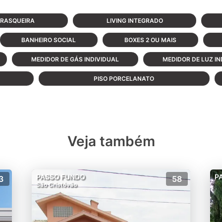
RASQUEIRA
LIVING INTEGRADO
BANHEIRO SOCIAL
BOXES 2 OU MAIS
MEDIDOR DE GÁS INDIVIDUAL
MEDIDOR DE LUZ IN
PISO PORCELANATO
Veja também
PASSO FUNDO
P
3
58
São Cristóvão