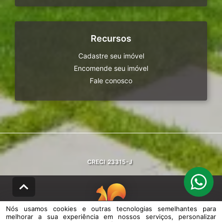
Recursos
Cadastre seu imóvel
Encomende seu imóvel
Fale conosco
CRECI
23315-J
Nós usamos cookies e outras tecnologias semelhantes para
melhorar a sua experiência em nossos serviços, personalizar
© DESENVOLVIDO PELA
AGIL.NET