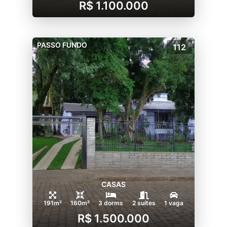
R$ 1.100.000
PASSO FUNDO
112
CASAS
191m²
160m²
3 dorms
2 suítes
1 vaga
R$ 1.500.000