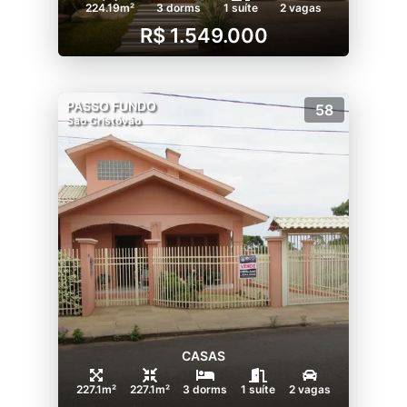
224.19m²
3 dorms
1 suíte
2 vagas
R$ 1.549.000
PASSO FUNDO
58
São Cristóvão
CASAS
227.1m²
227.1m²
3 dorms
1 suíte
2 vagas