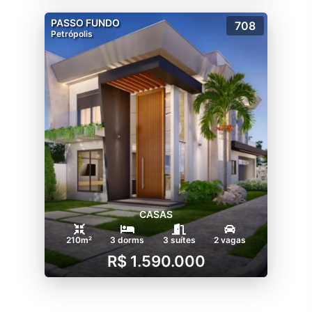
PASSO FUNDO
708
Petrópolis
CASAS
210m²
3 dorms
3 suítes
2 vagas
R$ 1.590.000