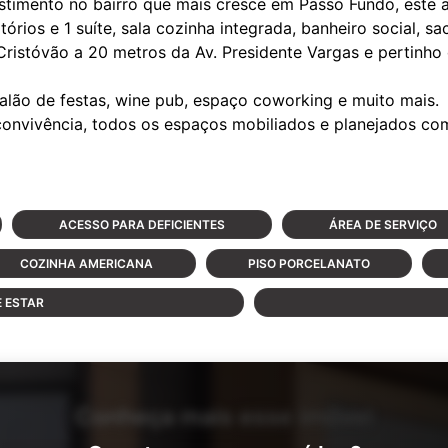
timento no bairro que mais cresce em Passo Fundo, este a
rios e 1 suíte, sala cozinha integrada, banheiro social, s
Cristóvão a 20 metros da Av. Presidente Vargas e pertinh
 salão de festas, wine pub, espaço coworking e muito mais.
ACESSO PARA DEFICIENTES
ÁREA DE SERVIÇO
COZINHA AMERICANA
PISO PORCELANATO
E ESTAR
Conheça mais esse imóvel