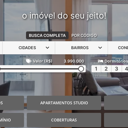
o imóvel do seu jeito!
BUSCA COMPLETA
POR CÓDIGO
CIDADES
BAIRROS
CON
Valor (R$)
3.990.000
Dormitório
1
2
3
OS
APARTAMENTOS STUDIO
MÍNIO
COBERTURAS