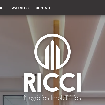
(54) 98154-0660
OS
FAVORITOS
CONTATO