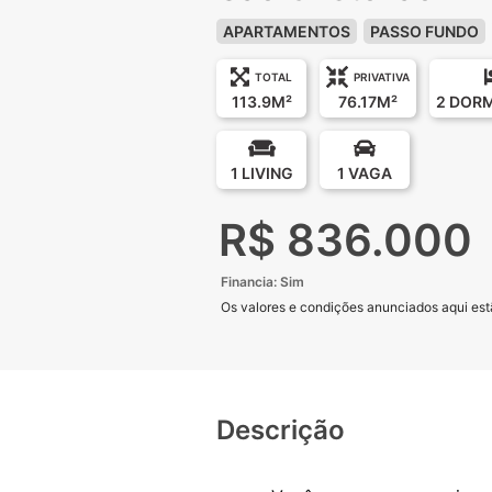
APARTAMENTOS
PASSO FUNDO
TOTAL
PRIVATIVA
113.9M²
76.17M²
2 DOR
1 LIVING
1 VAGA
R$ 836.000
Financia: Sim
Os valores e condições anunciados aqui estã
Descrição