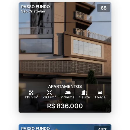
PASSO FUNDO
68
São Cristóvão
APARTAMENTOS
113.9m²
76.17m²
2 dorms
1 suíte
1 vaga
R$ 836.000
PASSO FUNDO
487