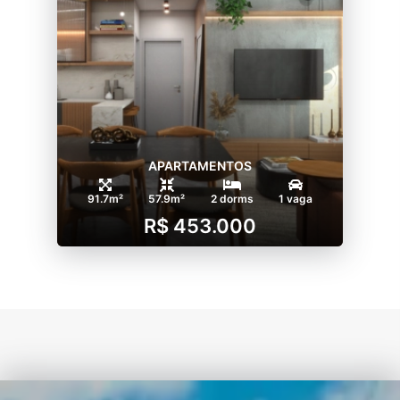
APARTAMENTOS
91.7m²
57.9m²
2 dorms
1 vaga
R$ 453.000