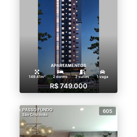
APARTAMENTOS
149.41m²
2 dorms
2 suítes
1 vaga
R$ 749.000
PASSO FUNDO
605
São Cristóvão