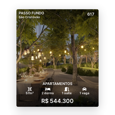
PASSO FUNDO
617
São Cristóvão
APARTAMENTOS
57m²
2 dorms
1 suíte
1 vaga
R$ 544.300