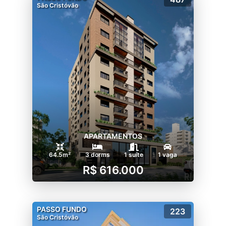
São Cristóvão
APARTAMENTOS
64.5m²
3 dorms
1 suíte
1 vaga
R$ 616.000
PASSO FUNDO
223
São Cristóvão