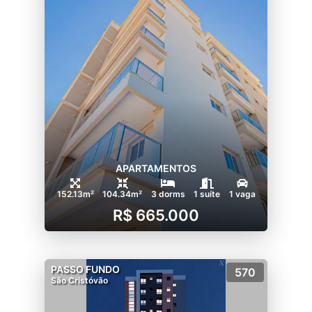
APARTAMENTOS
152.13m²
104.34m²
3 dorms
1 suíte
1 vaga
R$ 665.000
PASSO FUNDO
570
São Cristóvão