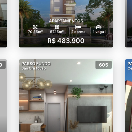
APARTAMENTOS
70.35m²
57.15m²
2 dorms
1 vaga
R$ 483.900
PASSO FUNDO
P
9
605
São Cristóvão
Ce