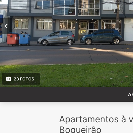
23 FOTOS
A
Apartamentos à 
Boqueirão