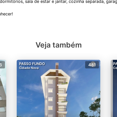
rmitórios, sala de estar e jantar, cozinha separada, gara
Veja também
PASSO FUNDO
P
6
481
Cidade Nova
Ce