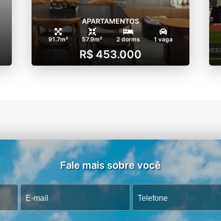
APARTAMENTOS
91.7m²
57.9m²
2 dorms
1 vaga
R$ 453.000
Fale mais sobre você