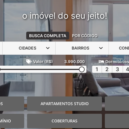
o imóvel do seu jeito!
BUSCA COMPLETA
POR CÓDIGO
CIDADES
BAIRROS
CON
Valor (R$)
3.990.000
Dormitório
1
2
3
OS
APARTAMENTOS STUDIO
MÍNIO
COBERTURAS