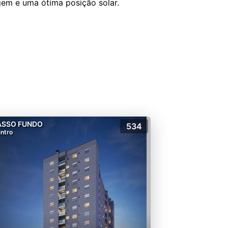
gem e uma ótima posição solar.
ASSO FUNDO
534
ntro