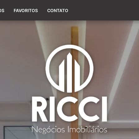
(54) 98154-0660
OS
FAVORITOS
CONTATO