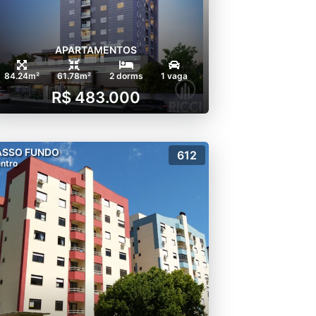
APARTAMENTOS
84.24m²
61.78m²
2 dorms
1 vaga
R$ 483.000
ASSO FUNDO
612
ntro