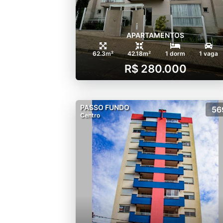
APARTAMENTOS
62.3m²
42.18m²
1 dorm
1 vaga
R$ 280.000
PASSO FUNDO
56
Centro