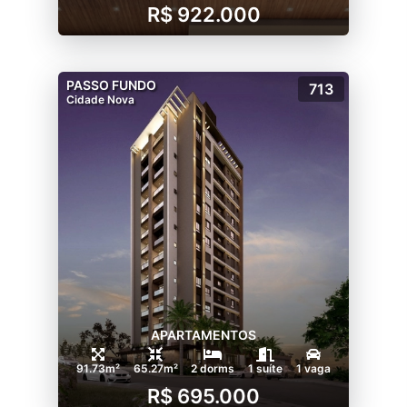
R$ 922.000
PASSO FUNDO
713
Cidade Nova
APARTAMENTOS
91.73m²
65.27m²
2 dorms
1 suíte
1 vaga
R$ 695.000