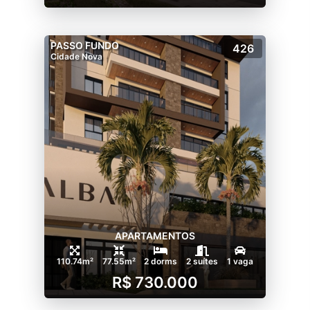
PASSO FUNDO
426
Cidade Nova
APARTAMENTOS
110.74m²
77.55m²
2 dorms
2 suítes
1 vaga
R$ 730.000