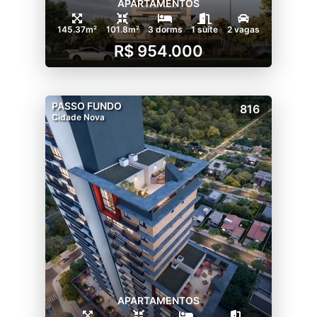
APARTAMENTOS
145.37m²
101.8m²
3 dorms
1 suíte
2 vagas
R$ 954.000
PASSO FUNDO
816
Cidade Nova
APARTAMENTOS