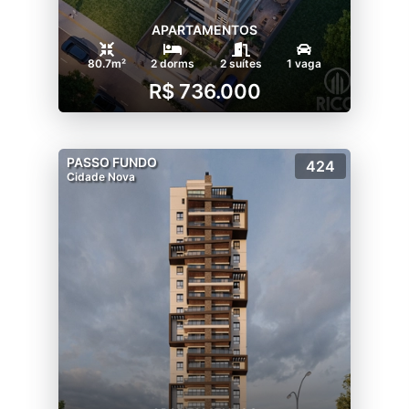
APARTAMENTOS
80.7m²
2 dorms
2 suítes
1 vaga
R$ 736.000
PASSO FUNDO
424
Cidade Nova