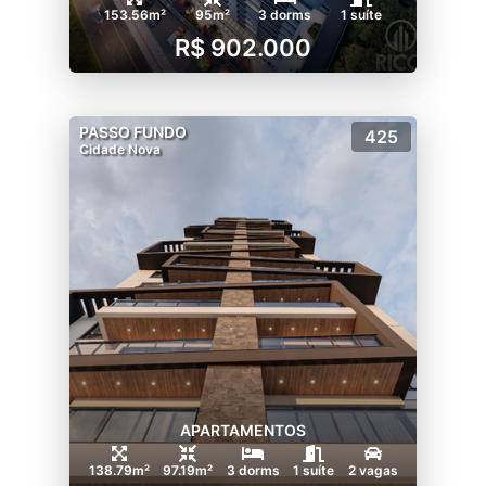
153.56m²
95m²
3 dorms
1 suíte
R$ 902.000
PASSO FUNDO
425
Cidade Nova
APARTAMENTOS
138.79m²
97.19m²
3 dorms
1 suíte
2 vagas