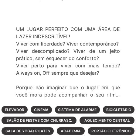
UM LUGAR PERFEITO COM UMA ÁREA DE
LAZER INDESCRITÍVEL!
Viver com liberdade? Viver contemporâneo?
Viver descomplicado? Viver de um jeito
prático, sem esquecer do conforto?
Viver perto para viver com mais tempo?
Always on, Off sempre que desejar?
Porque não imaginar que o lugar em que
você mora pode acompanhar o seu ritmo.
Um conceito de vida contemporânea, em
condomínio, com tudo o que você precisa
ELEVADOR
CINEMA
SISTEMA DE ALARME
BICICLETÁRIO
bem perto, ao seu alcance, no seu tempo.
SALÃO DE FESTAS COM CHURRASQ.
AQUECIMENTO CENTRAL
ÁREA DE CONVIVÊNCIA
SALA DE YOGA/ PILATES
ACADEMIA
PORTÃO ELETRÔNICO