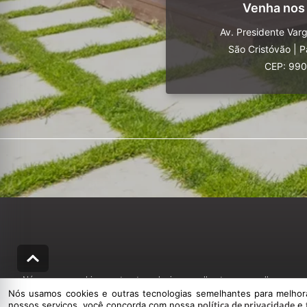
Venha nos
Av. Presidente Var
São Cristóvão
|
P
CEP: 99
Nós usamos cookies e outras tecnologias semelhantes para melhorar a sua
Nós usamos cookies e outras tecnologias semelhantes para melhorar
política de privacidade
nossos serviços, você concorda com nossa
e