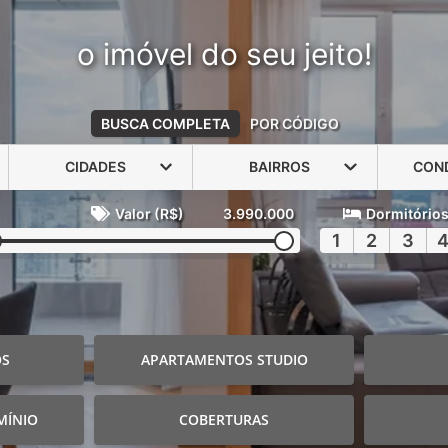
o imóvel do seu jeito!
BUSCA COMPLETA
POR CÓDIGO
CIDADES
BAIRROS
CON
Valor (R$)
3.990.000
Dormitório
1
2
3
OS
APARTAMENTOS STUDIO
MÍNIO
COBERTURAS