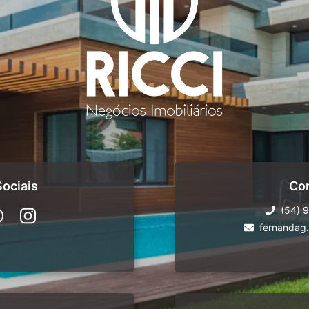
ociais
Co
(54) 
fernandag.