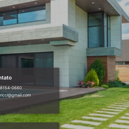
ntato
98154-0660
ricci@gmail.com